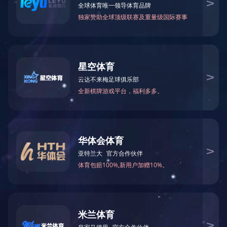
产品分类展示
主页
>
常见问题
>
汽油机油产品
柴油机油产品
工业油及工程机械用油
专用油系列
防冻液产品
辅助用品用油
联系我们
推荐产品