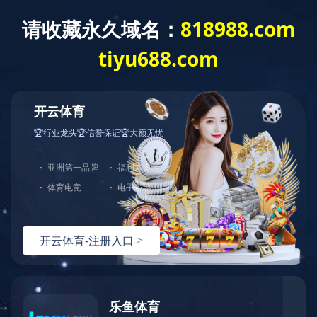
星空网页版
欢迎大家互访：山东金洋注油油受限子公司管方网星空网页版手机星空网页版-星空XI
星空网页版-星空
公司简介
产品展示
行业动态
XINGKONG（中国）
热门关键词：